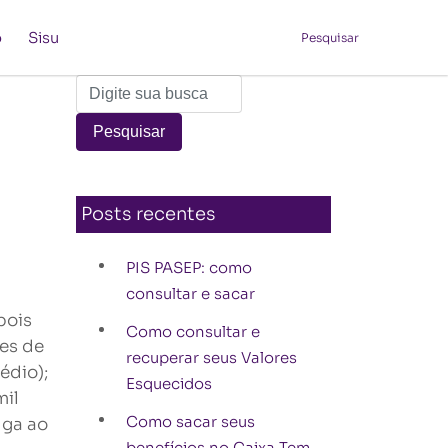
o
Sisu
Pesquisar
Posts recentes
PIS PASEP: como
consultar e sacar
pois
Como consultar e
es de
recuperar seus Valores
édio);
Esquecidos
mil
Como sacar seus
uga ao
benefícios no Caixa Tem