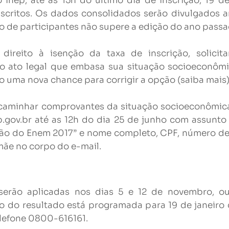
Inep, até às 15h do último dia de inscrição, 19 d
inscritos. Os dados consolidados serão divulgados 
o de participantes não supere a edição do ano passa
ireito à isenção da taxa de inscrição, solicit
o ato legal que embasa sua situação socioeconôm
o uma nova chance para corrigir a opção (saiba mais)
encaminhar comprovantes da situação socioeconômica
.gov.br
até as 12h do dia 25 de junho com assunto 
ção do Enem 2017” e nome completo, CPF, número de 
ãe no corpo do e-mail.
serão aplicadas nos dias 5 e 12 de novembro, o
o do resultado está programada para 19 de janeiro
elefone 0800-616161.