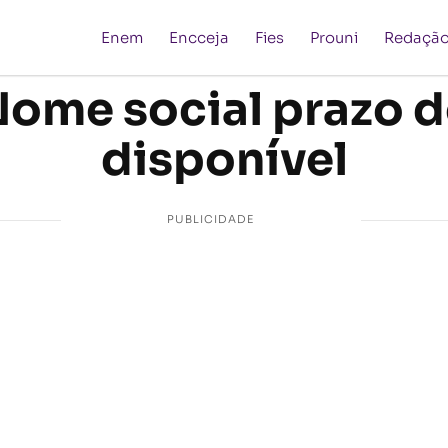
Enem
Encceja
Fies
Prouni
Redaçã
ome social prazo d
disponível