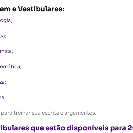
em e Vestibulares:
logia
;
ica
;
mica
;
emática
;
za
;
na
;
para treinar sua escrita e argumentos.
ibulares que estão disponíveis para 