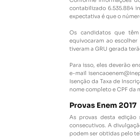
Conforme informações do 
contabilizado 6.535.884 
expectativa é que o númer
Os candidatos que têm d
equivocaram ao escolher 
tiveram a GRU gerada terã
Para isso, eles deverão 
e-mail
isencaoenem@inep
Isenção da Taxa de Inscri
nome completo e CPF da m
Provas Enem 2017
As provas desta edição 
consecutivos. A divulgaçã
podem ser obtidas pelo t