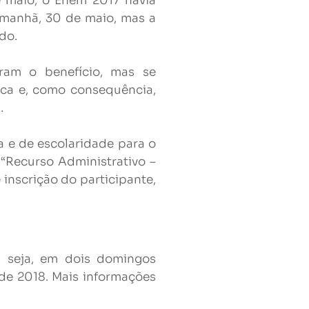
e maio, o Enem 2017 havia
amanhã, 30 de maio, mas a
do.
aram o benefício, mas se
ica e, como consequência,
.
 e de escolaridade para o
“Recurso Administrativo –
inscrição do participante,
u seja, em dois domingos
 de 2018. Mais informações