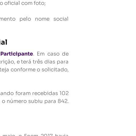
 oficial com foto;
imento pelo nome social
al
Participante
. Em caso de
ição, e terá três dias para
ja conforme o solicitado,
quando foram recebidas 102
, o número subiu para 842.