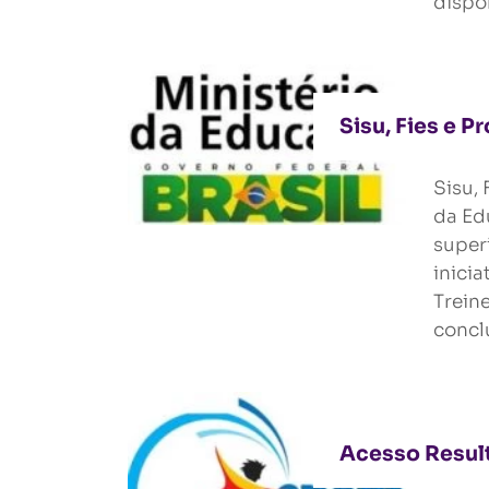
dispo
Sisu, Fies e 
Sisu,
da Ed
super
inicia
Trein
concl
Acesso Resul