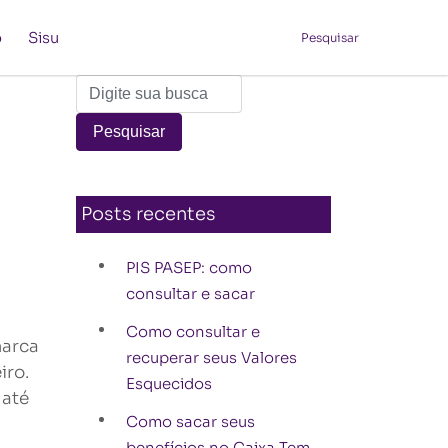
o
Sisu
Pesquisar
Posts recentes
PIS PASEP: como
consultar e sacar
Como consultar e
marca
recuperar seus Valores
iro.
Esquecidos
 até
Como sacar seus
benefícios no Caixa Tem