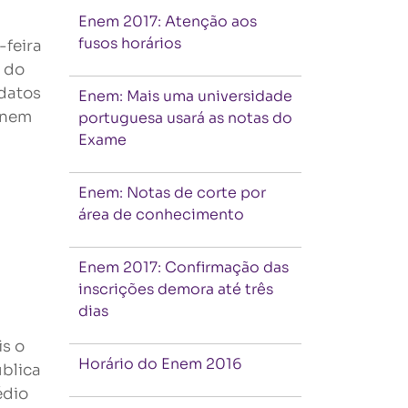
Enem 2017: Atenção aos
fusos horários
-feira
l do
datos
Enem: Mais uma universidade
Enem
portuguesa usará as notas do
Exame
Enem: Notas de corte por
área de conhecimento
Enem 2017: Confirmação das
inscrições demora até três
dias
s o
Horário do Enem 2016
ública
édio