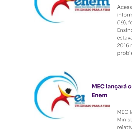
Acess
infor
(19), 
Ensin
estav
2016 
probl
MEC lançará c
Enem
MEC l
Minis
relat