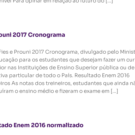
nível Para opinar em relação ao futuro do […]
Prouni 2017 Cronograma
 Fies e Prouni 2017 Cronograma, divulgado pelo Minis
ucação para os estudantes que desejam fazer um cu
ior nas Instituições de Ensino Superior pública ou de
tiva particular de todo o País. Resultado Enem 2016
eiros As notas dos treineiros, estudantes que ainda n
uíram o ensino médio e fizeram o exame em […]
tado Enem 2016 normalizado