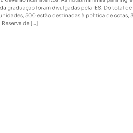
su deverão ficar atentos. As notas mínimas para ingr
da graduação foram divulgadas pela IES. Do total de
unidades, 500 estão destinadas à política de cotas, 
a Reserva de […]