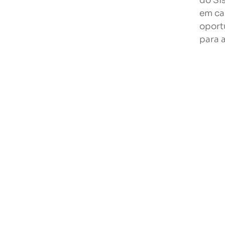
do Si
em ca
oport
para 