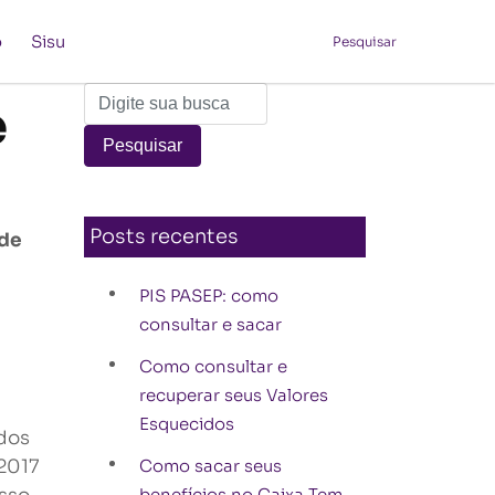
o
Sisu
Pesquisar
e
Posts recentes
 de
PIS PASEP: como
consultar e sacar
Como consultar e
recuperar seus Valores
Esquecidos
ados
 2017
Como sacar seus
benefícios no Caixa Tem