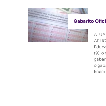
Gabarito Ofic
ATUA
APLIC
Educac
(9), o
gabar
o gaba
Enem 