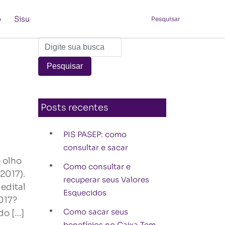
o
Sisu
Pesquisar
Posts recentes
PIS PASEP: como
consultar e sacar
 olho
Como consultar e
2017).
recuperar seus Valores
edital
Esquecidos
017?
Como sacar seus
do […]
benefícios no Caixa Tem