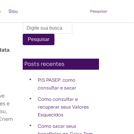
o
Sisu
Pesquisar
data
.
Posts recentes
PIS PASEP: como
consultar e sacar
ve
Como consultar e
es e
recuperar seus Valores
su,
Esquecidos
 Enem
Como sacar seus
benefícios no Caixa Tem