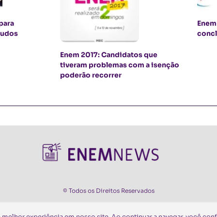
para
Enem 
mudos
concl
Enem 2017: Candidatos que
tiveram problemas com a isenção
poderão recorrer
© Todos os Direitos Reservados
a melhor experiência em nosso site. Ao continuar a navegar, você con