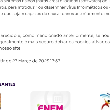
s sistemas físicos (hardwares) e lógicos (softwares) do 
ros, para introduzir ou disseminar vírus informáticos ou
re que sejam capazes de causar danos anteriormente m
larecido e, como mencionado anteriormente, se hou
 geralmente é mais seguro deixar os cookies ativado
nosso site.
artir de 27 Março de 2023 17:57
SSANTES