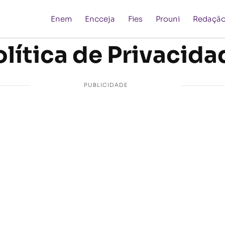
Enem
Encceja
Fies
Prouni
Redaçã
olítica de Privacida