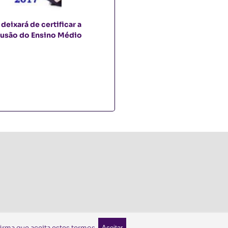
deixará de certificar a
Enem 2017: consulta pública
usão do Ensino Médio
prorrogada até 17 de feverei
firma que aceita estes termos.
Aceitar