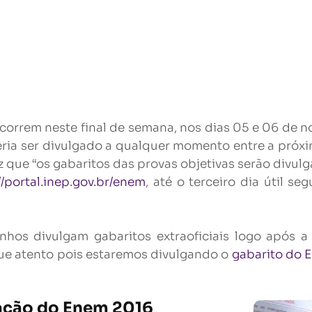
orrem neste final de semana, nos dias 05 e 06 de 
ria ser divulgado a qualquer momento entre a próxi
diz que “os gabaritos das provas objetivas serão divul
//portal.inep.gov.br/enem
, até o terceiro dia útil se
inhos divulgam gabaritos extraoficiais logo após 
que atento pois estaremos divulgando o
gabarito do 
ação do Enem 2016