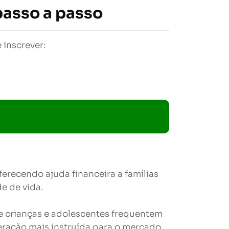
passo a passo
 inscrever:
erecendo ajuda financeira a famílias
e de vida.
que crianças e adolescentes frequentem
eração mais instruída para o mercado